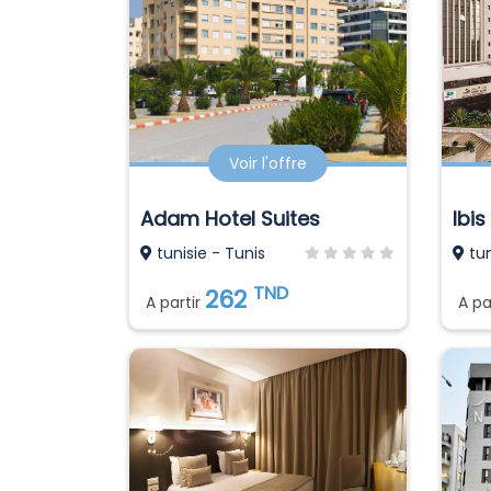
Voir l'offre
Adam Hotel Suites
Ibis
tunisie - Tunis
tun
TND
262
A partir
A pa