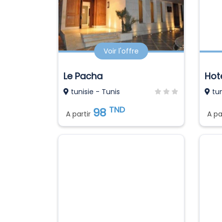
Voir l'offre
Le Pacha
Hot
tunisie - Tunis
tun
TND
98
A partir
A pa