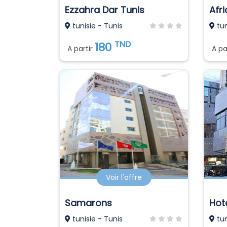
Ezzahra Dar Tunis
Afr
tunisie - Tunis
tun
TND
180
A partir
A pa
Voir l'offre
Samarons
Hot
tunisie - Tunis
tun