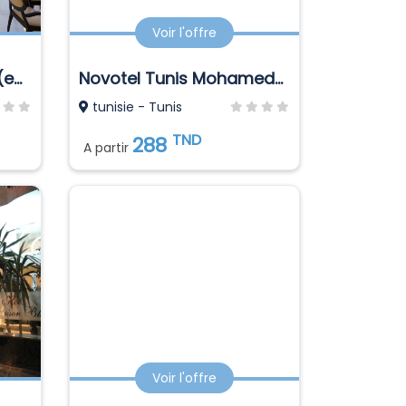
Voir l'offre
Hotel Concorde Paris (ex Occidental)
Novotel Tunis Mohamed V
tunisie - Tunis
TND
288
A partir
Voir l'offre