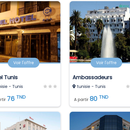
Voir l'offre
Voir l'offre
l Tunis
Ambassadeurs
isie - Tunis
tunisie - Tunis
TND
TND
76
80
rtir
A partir