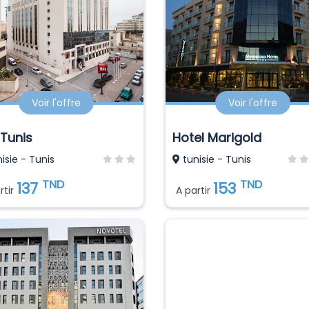
Voir l'offre
Voir l'offre
 Tunis
Hotel Marigold
isie - Tunis
tunisie - Tunis
TND
TND
137
153
rtir
A partir