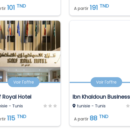
TND
TND
101
191
rtir
A partir
Voir l'offre
Voir l'offre
f Royal Hotel
isie - Tunis
tunisie - Tunis
TND
TND
115
88
rtir
A partir