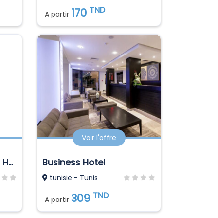
TND
170
A partir
Voir l'offre
Ibn Khaldoun Business Hotel
Business Hotel
tunisie - Tunis
TND
309
A partir