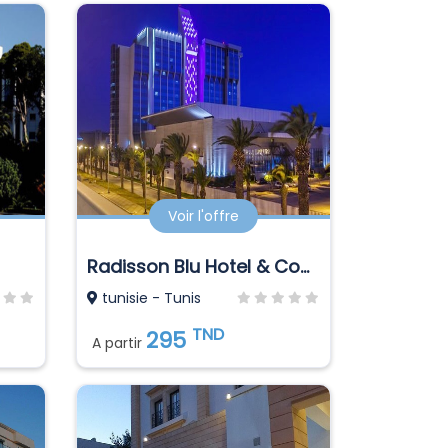
Voir l'offre
Radisson Blu Hotel & Convention Center (ex Laico Tunis)
tunisie - Tunis
TND
295
A partir