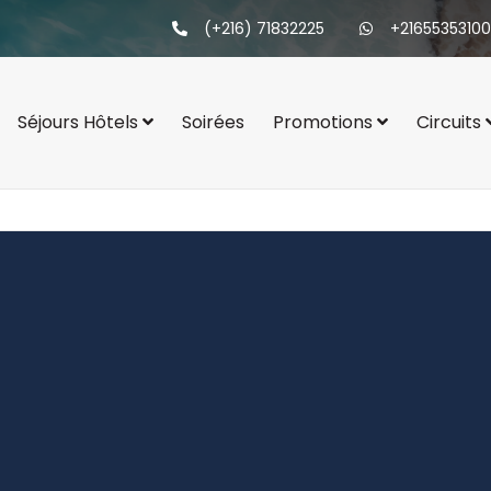
(+216) 71832225
+21655353100
Séjours Hôtels
Soirées
Promotions
Circuits