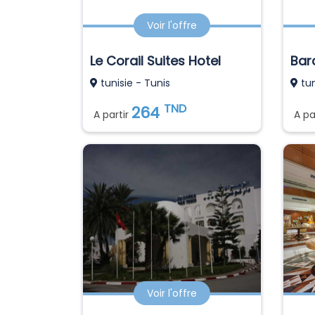
Voir l'offre
Le Corail Suites Hotel
tunisie - Tunis
tun
TND
264
A partir
A pa
Voir l'offre