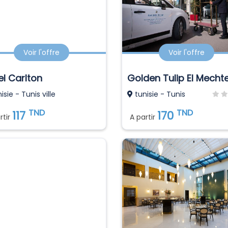
Voir l'offre
Voir l'offre
el Carlton
Golden Tulip El Mechte
isie - Tunis ville
tunisie - Tunis
TND
TND
117
170
rtir
A partir