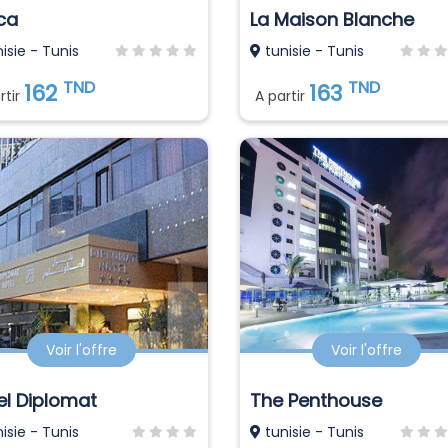
ica
La Maison Blanche
isie - Tunis
tunisie - Tunis
TND
TND
162
163
rtir
A partir
Voir l'offre
Voir l'offre
el Diplomat
The Penthouse
isie - Tunis
tunisie - Tunis