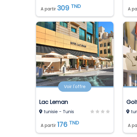
TND
309
A partir
A pa
Voir l'offre
Lac Leman
Gol
tunisie - Tunis
tun
TND
176
A partir
A pa