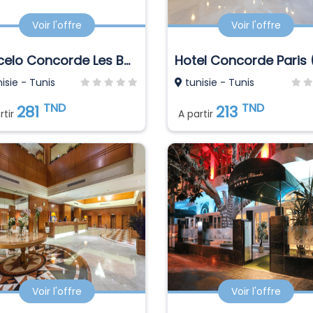
Voir l'offre
Voir l'offre
Barcelo Concorde Les Berges Du Lac
isie - Tunis
tunisie - Tunis
TND
TND
281
213
rtir
A partir
Voir l'offre
Voir l'offre