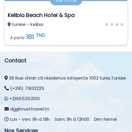
Voir l'offre
Kelibia Beach Hotel & Spa
tunisie - Kelibia
TND
181
A partir
Contact
36 Rue d’iran c9 résidence lafayette 1002 tunis,Tunisie
(+216) 71832225
+21655353100
dg@trusttravel.tn
Lun - Ven: 9h à 18h Sam: 9h à 13h00 Dim fermé
Nos Services