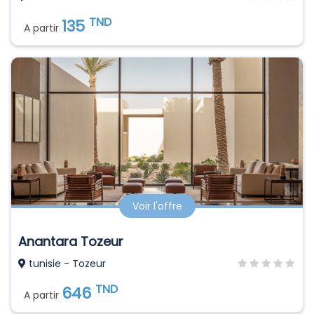
TND
135
A partir
Voir l'offre
Anantara Tozeur
tunisie - Tozeur
TND
646
A partir