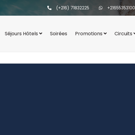
(+216) 71832225
+21655353100
Séjours Hôtels
Soirées
Promotions
Circuits