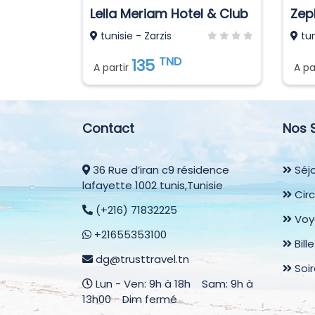
Lella Meriam Hotel & Club
Zep
tunisie - Zarzis
tun
TND
135
A partir
A pa
Contact
Nos 
36 Rue d’iran c9 résidence
Séjo
lafayette 1002 tunis,Tunisie
Circ
(+216) 71832225
Voy
+21655353100
Bill
dg@trusttravel.tn
Soi
Lun - Ven: 9h à 18h Sam: 9h à
13h00 Dim fermé