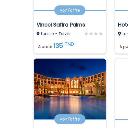
Voir l'offre
Vincci Safira Palms
Hot
tunisie - Zarzis
tun
TND
135
A partir
A pa
Voir l'offre