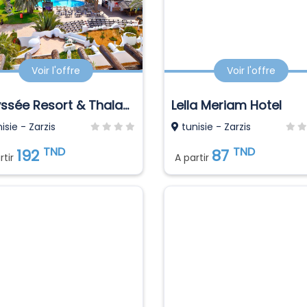
Voir l'offre
Voir l'offre
Odyssée Resort & Thalasso
Lella Meriam Hotel
isie - Zarzis
tunisie - Zarzis
TND
TND
192
87
rtir
A partir