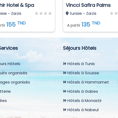
hir Hotel & Spa
Vincci Safira Palms
isie - Zarzis
tunisie - Zarzis
TND
TND
155
135
rtir
A partir
Services
Séjours Hôtels
urs Hôtels
Hôtels à Tunis
uits organisés
Hôtels à Sousse
ages organisés
Hôtels à Hammamet
etterie
Hôtels à Gabes
rées
Hôtels à Monastir
Hôtels à Nabeul