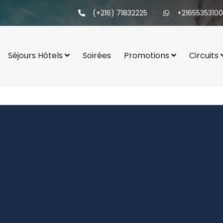
(+216) 71832225
+21655353100
Séjours Hôtels
Soirées
Promotions
Circuits