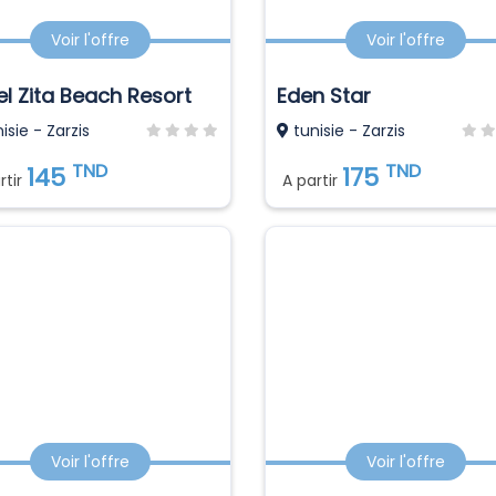
Voir l'offre
Voir l'offre
el Zita Beach Resort
Eden Star
isie - Zarzis
tunisie - Zarzis
TND
TND
145
175
rtir
A partir
Voir l'offre
Voir l'offre