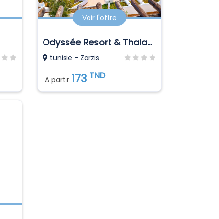
Voir l'offre
Odyssée Resort & Thalasso
tunisie - Zarzis
TND
173
A partir