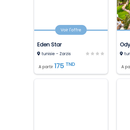
Voir l'offre
Eden Star
tunisie - Zarzis
tun
TND
175
A partir
A pa