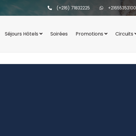
(+216) 71832225
+21655353100
Séjours Hôtels
Soirées
Promotions
Circuits