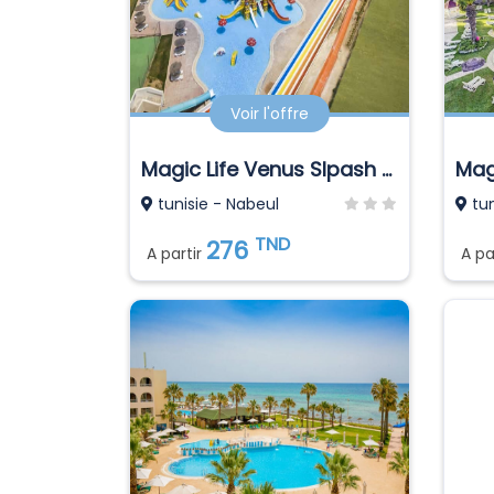
Voir l'offre
Magic Life Venus Slpash World
Mag
tunisie - Nabeul
tun
TND
276
A partir
A pa