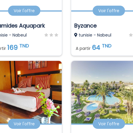
Voir l'offre
Voir l'offre
amides Aquapark
Byzance
isie - Nabeul
tunisie - Nabeul
TND
TND
169
64
rtir
A partir
Voir l'offre
Voir l'offre