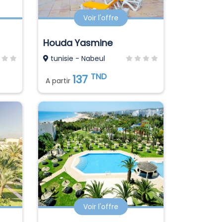
Voir l'offre
Houda Yasmine
tunisie - Nabeul
TND
137
A partir
Voir l'offre