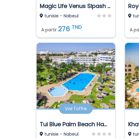
Magic Life Venus Slpash World
Roy
tunisie - Nabeul
tun
TND
276
A partir
A pa
Voir l'offre
Tui Blue Palm Beach Hammamet
tunisie - Nabeul
tun