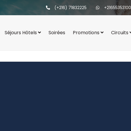
(+216) 71832225
+21655353100
Séjours Hôtels
Soirées
Promotions
Circuits