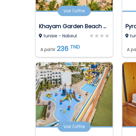
Voir l'offre
Khayam Garden Beach Resort & Spa
Pyr
tunisie - Nabeul
tun
TND
236
A partir
A pa
Voir l'offre