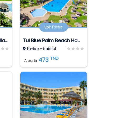
Voir l'offre
Magic Hotel Holiday Village El Manar
Tui Blue Palm Beach Hammamet
tunisie - Nabeul
TND
473
A partir