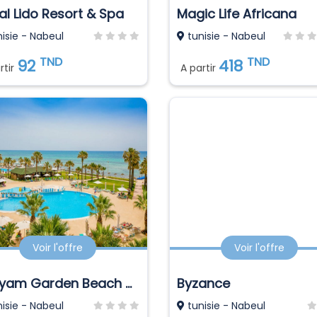
al Lido Resort & Spa
Magic Life Africana
isie - Nabeul
tunisie - Nabeul
TND
TND
92
418
rtir
A partir
Voir l'offre
Voir l'offre
Khayam Garden Beach Resort & Spa
Byzance
isie - Nabeul
tunisie - Nabeul