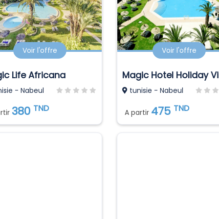
Voir l'offre
Voir l'offre
ic Life Africana
isie - Nabeul
tunisie - Nabeul
TND
TND
380
475
rtir
A partir