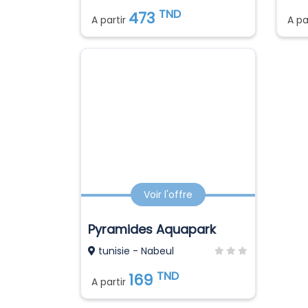
TND
473
A partir
A pa
Voir l'offre
Pyramides Aquapark
tunisie - Nabeul
TND
169
A partir