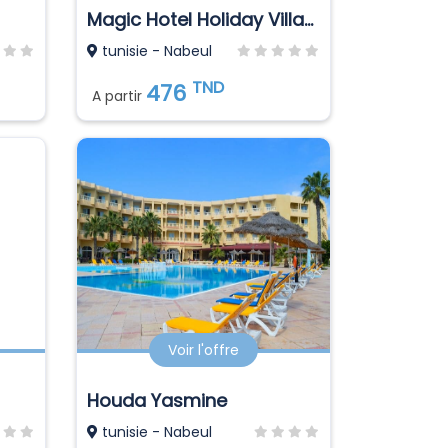
Magic Hotel Holiday Village El Manar
tunisie - Nabeul
TND
476
A partir
Voir l'offre
Houda Yasmine
tunisie - Nabeul