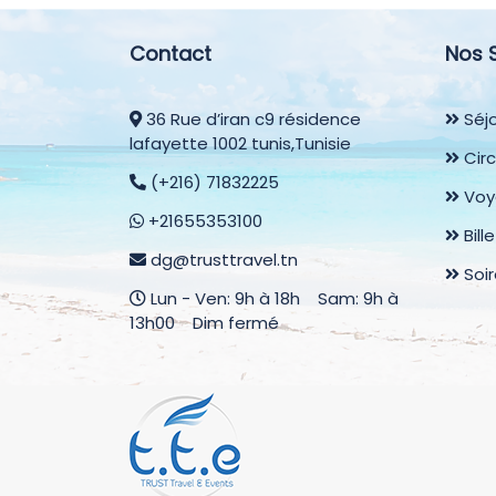
Contact
Nos 
36 Rue d’iran c9 résidence
Séjo
lafayette 1002 tunis,Tunisie
Circ
(+216) 71832225
Voy
+21655353100
Bill
dg@trusttravel.tn
Soi
Lun - Ven: 9h à 18h Sam: 9h à
13h00 Dim fermé