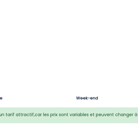
le
Week-end
 tarif attractif,car les prix sont variables et peuvent changer