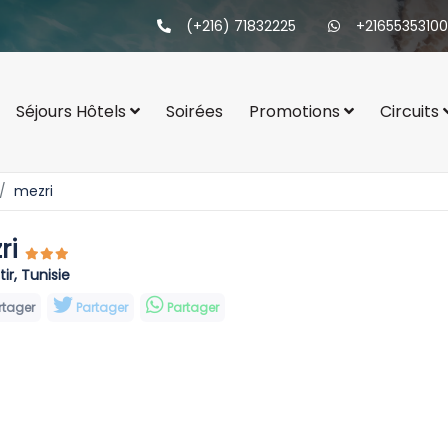
(+216) 71832225
+21655353100
Séjours Hôtels
Soirées
Promotions
Circuits
mezri
ri
ir, Tunisie
rtager
Partager
Partager