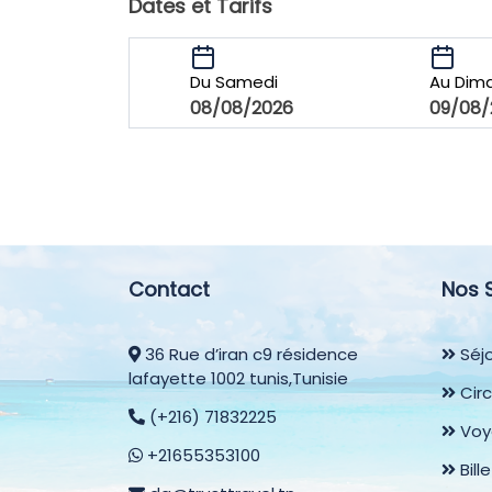
Dates et Tarifs
Du Samedi
Au Dim
08/08/2026
09/08/
Contact
Nos 
36 Rue d’iran c9 résidence
Séjo
lafayette 1002 tunis,Tunisie
Circ
(+216) 71832225
Voy
+21655353100
Bill